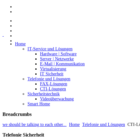
Home
IT-Service und Lösungen
Hardware | Software
Server | Netzwerke
E-Mail | Kommunikation
Virtualisierung
IT Sicherheit
Telefonie und Lösungen
FAX-Lösungen
CTI-Lösungen
Sicherheitstechnik
Videoüberwachung
Smart Home
Breadcrumbs
we should be talking to each other...
Home
Telefonie und Lösungen
CTI-L
Telefonie
Sicherheit